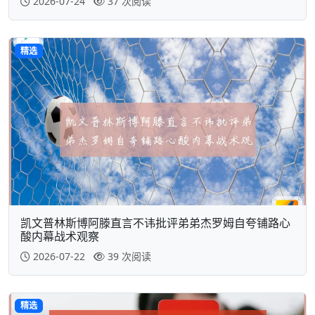
2026-07-24
37 次阅读
精选
凯文普林斯博阿滕直言不讳批评弟弟杰罗姆自夸铺路心
酸内幕战术观察
2026-07-22
39 次阅读
精选