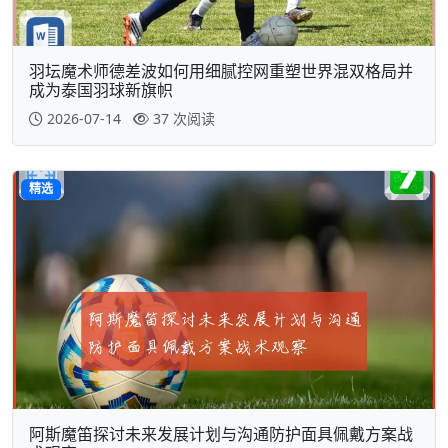
羽坛魔术师德差波如何用细腻控网重塑世界混双格局并
成为泰国羽球新旗帜
2026-07-14
37 次阅读
精选
阿斯魔笛探讨未来发展计划与沟通防护面具佩戴方案战