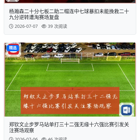
杨瀚森二十分七板二助二帽连中七球暴扣未能挽救二十
九分逆转遭淘赛场复盘
2026-07-07
39 次阅读
精选
郑钦文止步罗马站单打三十二强无缘十六强比赛引发关
注赛场观察
2026-07-06
46 次阅读