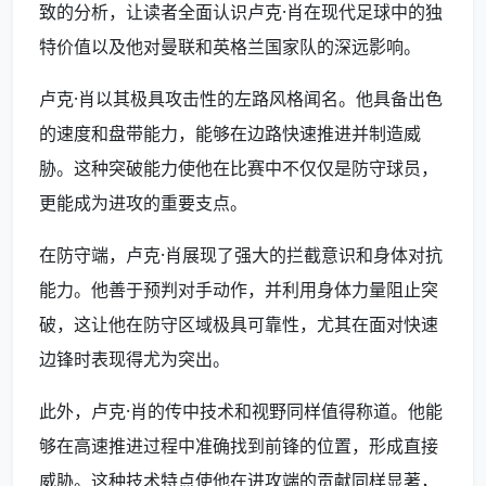
致的分析，让读者全面认识卢克·肖在现代足球中的独
特价值以及他对曼联和英格兰国家队的深远影响。
卢克·肖以其极具攻击性的左路风格闻名。他具备出色
的速度和盘带能力，能够在边路快速推进并制造威
胁。这种突破能力使他在比赛中不仅仅是防守球员，
更能成为进攻的重要支点。
在防守端，卢克·肖展现了强大的拦截意识和身体对抗
能力。他善于预判对手动作，并利用身体力量阻止突
破，这让他在防守区域极具可靠性，尤其在面对快速
边锋时表现得尤为突出。
此外，卢克·肖的传中技术和视野同样值得称道。他能
够在高速推进过程中准确找到前锋的位置，形成直接
威胁。这种技术特点使他在进攻端的贡献同样显著，