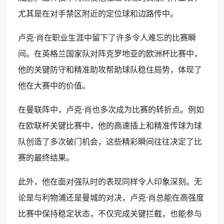
尤其是在对手禁区附近的定位球和边路传中。
卢克·肖在职业生涯中留下了许多令人难忘的比赛瞬
间。在英格兰国家队对阵克罗地亚的欧洲杯比赛中，
他的关键防守和精准助攻帮助球队稳住局势，体现了
他在大赛中的价值。
在曼联阵中，卢克·肖也多次成为比赛的转折点。例如
在欧联杯关键比赛中，他的高速插上和精准传球为球
队创造了多次破门机会，这些精彩瞬间往往决定了比
赛的最终结果。
此外，他在面对强队时的表现同样令人印象深刻。无
论是与利物浦还是曼城的对决，卢克·肖总能在高强度
比赛中保持稳定状态，不仅完成关键拦截，也能参与