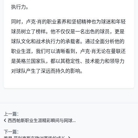
执行力。
同时，卢克·肖的职业素养和坚韧精神也为球迷和年轻
球员树立了榜样。他不仅仅是一名出色的球员，更是
球队文化和战术执行力的承载者。通过全面分析他的
职业生涯，我们可以清晰看到，卢克·肖无论在曼联还
是英格兰国家队，都以其稳定性、技术能力和领导力
对球队产生了深远而持久的影响。
上一篇：
西西帕斯职业生涯精彩瞬间与网球…
下一篇：