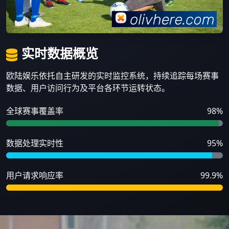
实时数据概览
欧陆娱乐依托自主研发的实时监控系统，持续追踪每场赛事
数据、用户访问行为及平台各环节运转状态。
全球赛事覆盖率
98%
数据处理实时性
95%
用户请求响应率
99.9%