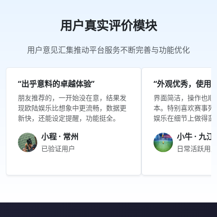
用户真实评价模块
用户意见汇集推动平台服务不断完善与功能优化
“出乎意料的卓越体验”
“外观优秀，使用流
朋友推荐的，一开始没在意，结果发
界面简洁，操作也顺
现欧陆娱乐比想象中更流畅，数据更
本。特别喜欢赛事列
新快，还能设定提醒，功能挺全。
娱乐在细节上做得蛮
小程 · 常州
小牛 · 九江
已验证用户
日常活跃用