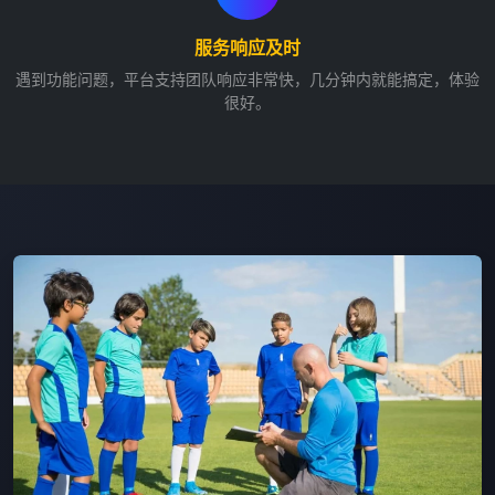
服务响应及时
遇到功能问题，平台支持团队响应非常快，几分钟内就能搞定，体验
很好。