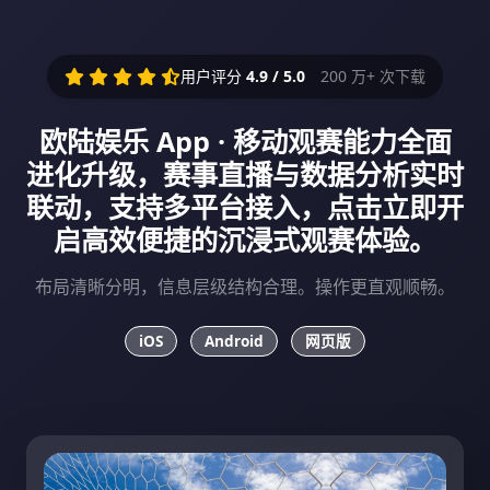
用户评分
4.9 / 5.0
200 万+ 次下载
欧陆娱乐 App · 移动观赛能力全面
进化升级，赛事直播与数据分析实时
联动，支持多平台接入，点击立即开
启高效便捷的沉浸式观赛体验。
布局清晰分明，信息层级结构合理。操作更直观顺畅。
iOS
Android
网页版